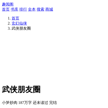
趣阅阁
首页
书库
排行
全本
搜索
商城
首页
玄幻仙侠
武侠朋友圈
武侠朋友圈
小笋炒肉
187万字
还未读过
完结