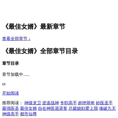
《最佳女婿》最新章节
查看全部章节 ↓
《最佳女婿》全部章节目录
章节目录
章节加载中......
or
开始阅读
推荐阅读：
神级龙卫
逆道战神
专职高手
超绝萌爸
妙医圣手
最强医圣
最佳女婿
自在神医逍遥客
总裁媳妇爱上我
魂破九天
神级高手
都市仙尊