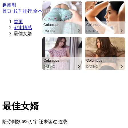
趣阅阁
首页
书库
排行
全本
搜索
商城
首页
都市情感
最佳女婿
最佳女婿
陪你倒数
696万字
还未读过
连载