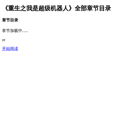
《重生之我是超级机器人》全部章节目录
章节目录
章节加载中......
or
开始阅读
推荐阅读：
神级龙卫
逆道战神
专职高手
超绝萌爸
妙医圣手
最强医圣
最佳女婿
自在神医逍遥客
总裁媳妇爱上我
魂破九天
神级高手
都市仙尊
《重生之我是超级机器人》所有内容均来自互联网或网友上
传，趣阅阁只为原作者精品香烟的小说进行宣传。欢迎各位书
友支持精品香烟并收藏《重生之我是超级机器人》最新章节。
本站所有小说为转载作品，所有章节均由网友上传，转载至本
站只是为了宣传本书让更多读者欣赏。
TOP↑
©2026
趣阅阁
All Rights Reserved.