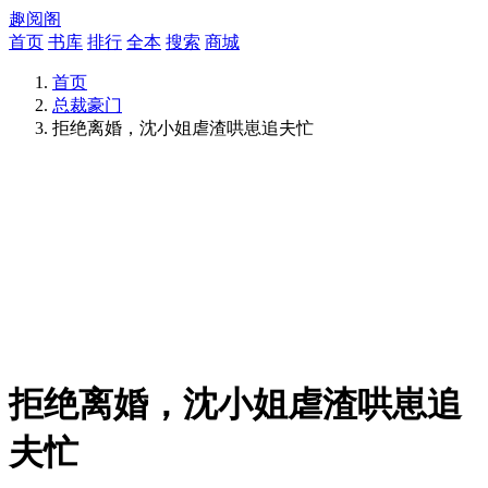
趣阅阁
首页
书库
排行
全本
搜索
商城
首页
总裁豪门
拒绝离婚，沈小姐虐渣哄崽追夫忙
拒绝离婚，沈小姐虐渣哄崽追
夫忙