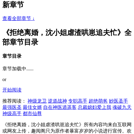
新章节
查看全部章节 ↓
《拒绝离婚，沈小姐虐渣哄崽追夫忙》全
部章节目录
章节目录
章节加载中......
or
开始阅读
推荐阅读：
神级龙卫
逆道战神
专职高手
超绝萌爸
妙医圣手
最强医圣
最佳女婿
自在神医逍遥客
总裁媳妇爱上我
魂破九天
神级高手
都市仙尊
《拒绝离婚，沈小姐虐渣哄崽追夫忙》所有内容均来自互联网
或网友上传，趣阅阁只为原作者暴富岁岁的小说进行宣传。欢