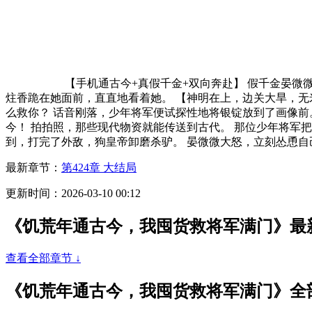
【手机通古今+真假千金+双向奔赴】 假千金晏微
炷香跪在她面前，直直地看着她。 【神明在上，边关大旱，无
么救你？ 话音刚落，少年将军便试探性地将银锭放到了画像前
今！ 拍拍照，那些现代物资就能传送到古代。 那位少年将军
到，打完了外敌，狗皇帝卸磨杀驴。 晏微微大怒，立刻怂恿自
最新章节：
第424章 大结局
更新时间：2026-03-10 00:12
《饥荒年通古今，我囤货救将军满门》最
查看全部章节 ↓
《饥荒年通古今，我囤货救将军满门》全