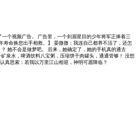
了一个视频广告。 广告里，一个剑眉星目的少年将军正捧着三
年寿命换您出手相救。】 晏微微：我连自己都养不活了，还怎
？ 她不会是做梦吧。 后来，她确定了，她的手机真的通古
子矿泉水，啤酒饮料八宝粥，压缩饼干肉罐头，通通管够！ 没想
寻认真思索：若我以万里江山相迎，神明可愿降临？