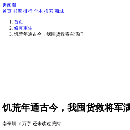
趣阅阁
首页
书库
排行
全本
搜索
商城
首页
修真重生
饥荒年通古今，我囤货救将军满门
饥荒年通古今，我囤货救将军
南亭烟
51万字
还未读过
完结