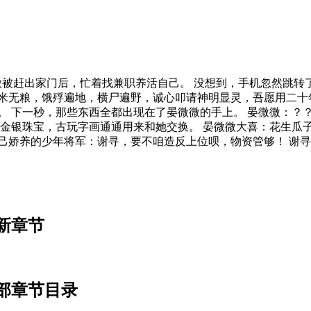
微被赶出家门后，忙着找兼职养活自己。 没想到，手机忽然跳转
米无粮，饿殍遍地，横尸遍野，诚心叩请神明显灵，吾愿用二十
。 下一秒，那些东西全都出现在了晏微微的手上。 晏微微：？？
把金银珠宝，古玩字画通通用来和她交换。 晏微微大喜：花生瓜
己娇养的少年将军：谢寻，要不咱造反上位呗，物资管够！ 谢
新章节
部章节目录