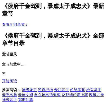
《侯府千金驾到，暴虐太子成忠犬》最新
章节
查看全部章节 ↓
《侯府千金驾到，暴虐太子成忠犬》全部
章节目录
章节目录
章节加载中......
or
开始阅读
推荐阅读：
神级龙卫
逆道战神
专职高手
超绝萌爸
妙医圣手
最强医圣
最佳女婿
自在神医逍遥客
总裁媳妇爱上我
魂破九天
神级高手
都市仙尊