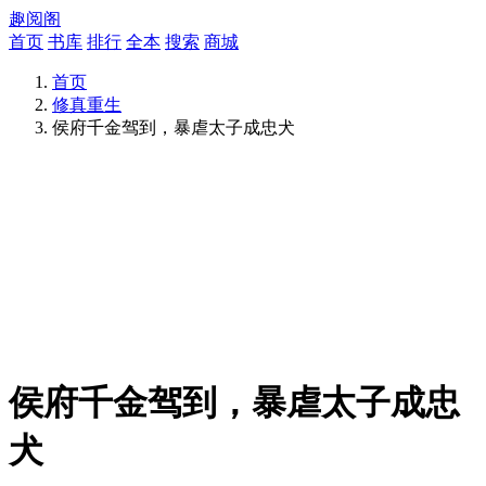
趣阅阁
首页
书库
排行
全本
搜索
商城
首页
修真重生
侯府千金驾到，暴虐太子成忠犬
侯府千金驾到，暴虐太子成忠
犬