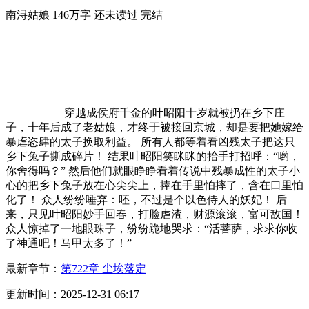
南浔姑娘
146万字
还未读过
完结
穿越成侯府千金的叶昭阳十岁就被扔在乡下庄
子，十年后成了老姑娘，才终于被接回京城，却是要把她嫁给
暴虐恣肆的太子换取利益。 所有人都等着看凶残太子把这只
乡下兔子撕成碎片！ 结果叶昭阳笑眯眯的抬手打招呼：“哟，
你舍得吗？” 然后他们就眼睁睁看着传说中残暴成性的太子小
心的把乡下兔子放在心尖尖上，捧在手里怕摔了，含在口里怕
化了！ 众人纷纷唾弃：呸，不过是个以色侍人的妖妃！ 后
来，只见叶昭阳妙手回春，打脸虐渣，财源滚滚，富可敌国！
众人惊掉了一地眼珠子，纷纷跪地哭求：“活菩萨，求求你收
了神通吧！马甲太多了！”
最新章节：
第722章 尘埃落定
更新时间：2025-12-31 06:17