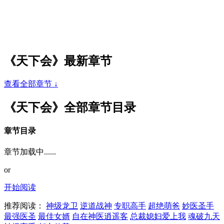
《天下会》最新章节
查看全部章节 ↓
《天下会》全部章节目录
章节目录
章节加载中......
or
开始阅读
推荐阅读：
神级龙卫
逆道战神
专职高手
超绝萌爸
妙医圣手
最强医圣
最佳女婿
自在神医逍遥客
总裁媳妇爱上我
魂破九天