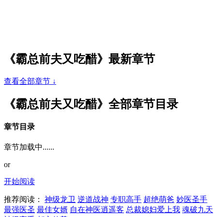
《霸总前夫又吃醋》最新章节
查看全部章节 ↓
《霸总前夫又吃醋》全部章节目录
章节目录
章节加载中......
or
开始阅读
推荐阅读：
神级龙卫
逆道战神
专职高手
超绝萌爸
妙医圣手
最强医圣
最佳女婿
自在神医逍遥客
总裁媳妇爱上我
魂破九天