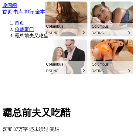
趣阅阁
首页
书库
排行
全本
搜索
商城
首页
总裁豪门
霸总前夫又吃醋
霸总前夫又吃醋
喜宝
87万字
还未读过
完结