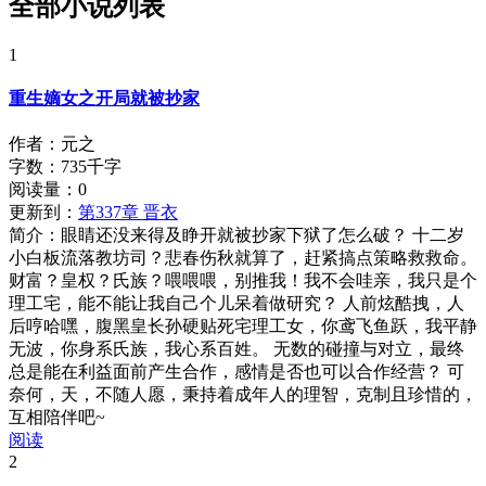
全部小说列表
1
重生嫡女之开局就被抄家
作者：元之
字数：735千字
阅读量：
0
更新到：
第337章 晋衣
简介：
眼睛还没来得及睁开就被抄家下狱了怎么破？ 十二岁
小白板流落教坊司？悲春伤秋就算了，赶紧搞点策略救救命。
财富？皇权？氏族？喂喂喂，别推我！我不会哇亲，我只是个
理工宅，能不能让我自己个儿呆着做研究？ 人前炫酷拽，人
后哼哈嘿，腹黑皇长孙硬贴死宅理工女，你鸢飞鱼跃，我平静
无波，你身系氏族，我心系百姓。 无数的碰撞与对立，最终
总是能在利益面前产生合作，感情是否也可以合作经营？ 可
奈何，天，不随人愿，秉持着成年人的理智，克制且珍惜的，
互相陪伴吧~
阅读
2