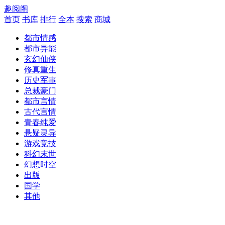
趣阅阁
首页
书库
排行
全本
搜索
商城
都市情感
都市异能
玄幻仙侠
修真重生
历史军事
总裁豪门
都市言情
古代言情
青春纯爱
悬疑灵异
游戏竞技
科幻末世
幻想时空
出版
国学
其他