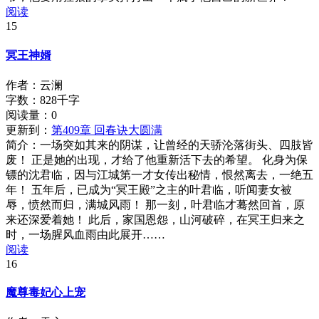
阅读
15
冥王神婿
作者：云澜
字数：828千字
阅读量：
0
更新到：
第409章 回春诀大圆满
简介：
一场突如其来的阴谋，让曾经的天骄沦落街头、四肢皆
废！ 正是她的出现，才给了他重新活下去的希望。 化身为保
镖的沈君临，因与江城第一才女传出秘情，恨然离去，一绝五
年！ 五年后，已成为“冥王殿”之主的叶君临，听闻妻女被
辱，愤然而归，满城风雨！ 那一刻，叶君临才蓦然回首，原
来还深爱着她！ 此后，家国恩怨，山河破碎，在冥王归来之
时，一场腥风血雨由此展开……
阅读
16
魔尊毒妃心上宠