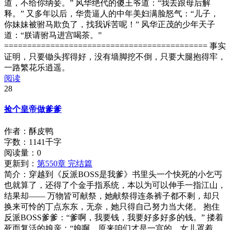
道，不给你纳妾。” 风华绝代的傻王爷道：“我去跟母后解
释。” 又多年以后，华贵逼人的中年美妇满脸怒气：“儿子，
你妹妹被驸马欺负了，找我诉苦呢！” 风华正茂的少年天子
道：“朕请驸马进宫喝茶。”
============================================ 事实
证明，只要锄头挥得好，没有墙脚挖不倒，只要大腿抱得牢，
一路繁花乐逍遥。
阅读
28
捡个皇帝做爹爹
作者：酥皮鸭
字数：1141千字
阅读量：
0
更新到：
第550章 完结篇
简介：
穿越到《反派BOSS是我爹》书里头一个快死的小乞丐
也就算了，还得了个金手指系统，本以为可以伸手一指江山，
结果却—— 万物皆可献祭，她献祭得连条裤子都不剩，却只
换来可怜的丁点东东，无奈，她只得自己努力当大佬。 抱住
反派BOSS爹爹：“爹啊，我要钱，我要好多好多的钱。” 搂着
死而复活的娘亲：“娘啊，原来咱们才是一宫的，女儿罩着