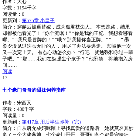
作者：天心
字数：1194千字
阅读量：
0
更新到：
第575章 小皇子
简介：
穿越后被逼替嫁，成为魔君枕边人。 本想跑路，结果
却都被他看光了！ “你个流氓！” “你是我的王妃，我想看哪看
哪。” “我只是冒牌的！” “哦？那我提你当正牌。” “……” 墨
染夕没见过这么无耻的人， 用尽了办法要逃走。 却被他一次
又一次宠上天。 有点心动怎么办？ “行吧，就勉强和你过一辈
子吧。” “那……我们在勉强生个孩子？” 他邪笑，将她抱入房
间……
阅读
17
七个豪门哥哥的甜妹饲养指南
作者：宋西又
字数：480千字
阅读量：
0
更新到：
第417章 用后半生弥补（完）
简介：
自从唐允朵妈咪踏上寻找真爱的道路后，她就莫名其妙
多了三个大佬爹地、七个豪门哥哥。哥哥们各个都是宠妹狂