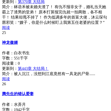
更新到：
第370章 大结局
简介：
林语禾被未婚夫渣了！ 有仇不报非女子，婚礼当天她
霸上了渣男的堂弟！ 原本打算报完仇就一拍两散，各不相
干！ 结果却甩不掉了！ 作为低调多年的首富大佬，沐云琛勾
唇邪笑：“嫂子，你是什么时候盯上我第五任老婆的位置？”
阅读
25
神龙傲婿
作者：白衣书生
字数：551千字
阅读量：
0
更新到：
第443章 大结局！
简介：
被人沉江，没想到江底竟然有一具龙的尸骨......
阅读
26
腾先生的错认爱妻
作者：水弄月
字数：1942千字