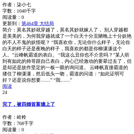
作者：柒小七
字数：1040千字
阅读量：
0
更新到：
第464章 大结局
简介：
莫名其妙就穿越了，莫名其妙就嫁人了， 别人穿越都
是美美的，为何我穿越就成了一个白天十分丑陋晚上十分妖艳
的不人不鬼的妖怪呢？ “我喜欢你，无论你什么样子，无论你
白天的样子还是夜晚的样子，我喜欢的都是你柳潇潇这个
人。”云峰帆霸道的表白。 “我这么丑你也不介意吗？”某人听
到有如此的帅哥跟自己表白，内心已经激动的要晕过去了，但
是却还是故作坚定的一板一眼的询问道。 云峰帆直接霸道的
搂住了柳潇潇，然后低头一吻，霸道的问道：“如此证明可
好？还是说你想要……” “我……”
阅读
24
完了，被四婚首富缠上了
作者：岭柃
字数：768千字
阅读量：
0