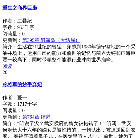
重生之商界巨枭
作者：二叠纪
字数：953千字
阅读量：
0
更新到：
第395章 逍遥岛（大结局）
简介：
生活在21世纪的曾猛，穿越到1980年德宁盆地的一个采
油井场上，运用自己的能力和前世的记忆与商界大鳄和宦海巨
贾一较高下；同时带领整个能源行业冲向世界巅峰。
阅读
20
冷将军的妙手弃妃
作者：蔓一
字数：1717千字
阅读量：
0
更新到：
第764章 结局
简介：
“听说了没？武安侯府的嫡女被抱错了！” 听闻，武安
侯府长大十六年的嫡女是被抱错的，一朝认出，被遣送回到农
家。 秦锦容磕着瓜子儿，在医馆里听人八卦。 前世，她为了