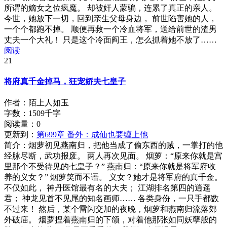
所谓的嫡女之位疯魔。 却被奸人蒙骗，连累了真正的亲人。
今世，她放下一切，回到亲生父母身边， 前世陷害她的人，
一个个都跑不掉。 顺便再救一个冷血将军，送给前世的渣男
丈夫一个大礼！ 只是这个冷面阎王，怎么抓着她不放了……
阅读
21
将府真千金掉马，狂宠娇夫七皇子
作者：陌上人如玉
字数：1509千字
阅读量：
0
更新到：
第699章 番外：成仙也要缠上他
简介：
烟萝初见燕南归，把他当成了偷东西的贼，一掌打的他
经脉尽断，武功报废。 两人再次见面。 烟萝：“原来你就是宫
里那个不受待见的七皇子？” 燕南归：“原来你就是将军府收
养的义女？” 烟萝笑而不语。 义女？她才是将军府的真千金。
不仅如此， 神丹医馆最有名的大夫； 江湖排名第四的逍遥
君； 神龙见首不见尾的知名画师…… 各类身份，一只手都数
不过来！ 然后，某个雷闪交加的夜晚，烟萝和燕南归流落郊
外破庙。 烟萝捏着燕南归的下颌，对着他那张如同妖孽般的