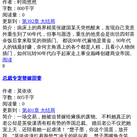
作者：时雨悠然
字数：800千字
阅读量：
0
更新到：
第392章 大结局
简介：
病床上的商界精英张建国某天突然醒来，发现自己竟意
外重生到了90年代，但事与愿违，重生的他竟会是街坊四邻茶
余饭后拿来取笑的倒插门。 都说90年代遍地是黄金，90年代
人的钱最好赚，奈何主角遇上的各个都是人精，且看小人物倒
插门，如何玩转90年代白手起家走上事业巅峰创建商业帝国。
阅读
8
总裁专宠替嫁甜妻
作者：莫依依
字数：805千字
阅读量：
0
更新到：
第401章 大结局
简介：
一场交易，她被迫替嫁给瘫痪的废物。 不料她真正的
老公却是英俊潇洒有权有势的帝国总裁。 婚后老公不仅把她
宠上天，还陪着她一起虐渣！ “楚子墨，你这个混蛋，放开
我。”莫依依涨红着脸怒气冲天的吼叫着。 楚子墨嘴角含笑，