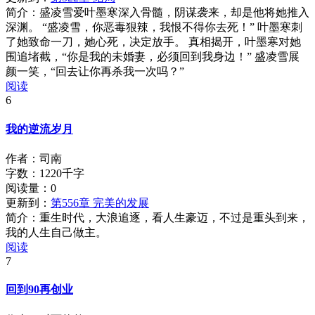
简介：
盛凌雪爱叶墨寒深入骨髓，阴谋袭来，却是他将她推入
深渊。 “盛凌雪，你恶毒狠辣，我恨不得你去死！” 叶墨寒刺
了她致命一刀，她心死，决定放手。 真相揭开，叶墨寒对她
围追堵截，“你是我的未婚妻，必须回到我身边！” 盛凌雪展
颜一笑，“回去让你再杀我一次吗？”
阅读
6
我的逆流岁月
作者：司南
字数：1220千字
阅读量：
0
更新到：
第556章 完美的发展
简介：
重生时代，大浪追逐，看人生豪迈，不过是重头到来，
我的人生自己做主。
阅读
7
回到90再创业