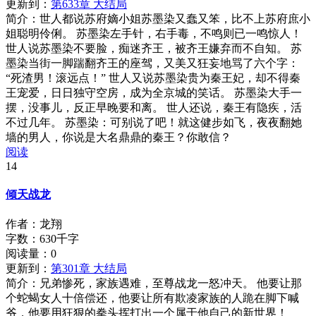
更新到：
第633章 大结局
简介：
世人都说苏府嫡小姐苏墨染又蠢又笨，比不上苏府庶小
姐聪明伶俐。 苏墨染左手针，右手毒，不鸣则已一鸣惊人！
世人说苏墨染不要脸，痴迷齐王，被齐王嫌弃而不自知。 苏
墨染当街一脚踹翻齐王的座驾，又美又狂妄地骂了六个字：
“死渣男！滚远点！” 世人又说苏墨染贵为秦王妃，却不得秦
王宠爱，日日独守空房，成为全京城的笑话。 苏墨染大手一
摆，没事儿，反正早晚要和离。 世人还说，秦王有隐疾，活
不过几年。 苏墨染：可别说了吧！就这健步如飞，夜夜翻她
墙的男人，你说是大名鼎鼎的秦王？你敢信？
阅读
14
倾天战龙
作者：龙翔
字数：630千字
阅读量：
0
更新到：
第301章 大结局
简介：
兄弟惨死，家族遇难，至尊战龙一怒冲天。 他要让那
个蛇蝎女人十倍偿还，他要让所有欺凌家族的人跪在脚下喊
爷，他要用狂狠的拳头挥打出一个属于他自己的新世界！