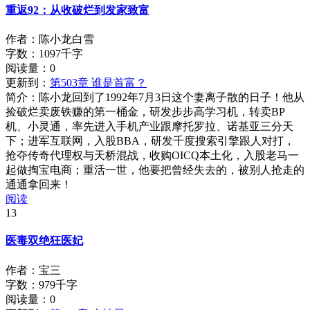
重返92：从收破烂到发家致富
作者：陈小龙白雪
字数：1097千字
阅读量：
0
更新到：
第503章 谁是首富？
简介：
陈小龙回到了1992年7月3日这个妻离子散的日子！他从
捡破烂卖废铁赚的第一桶金，研发步步高学习机，转卖BP
机、小灵通，率先进入手机产业跟摩托罗拉、诺基亚三分天
下；进军互联网，入股BBA，研发千度搜索引擎跟人对打，
抢夺传奇代理权与天桥混战，收购OICQ本土化，入股老马一
起做掏宝电商；重活一世，他要把曾经失去的，被别人抢走的
通通拿回来！
阅读
13
医毒双绝狂医妃
作者：宝三
字数：979千字
阅读量：
0