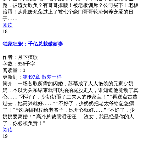
魔，被渣女欺负？有哥哥撑腰！被老板训斥？公司买下！老板
滚蛋！从此唐允朵过上了被七个豪门哥哥轮流饲养宠爱的日
子……
阅读
18
独家狂宠：千亿总裁傲娇妻
作者：月下弦歌
字数：856千字
阅读量：
0
更新到：
第497章 做梦一样
简介：
一场各取所需的闪婚，苏慕成了人人艳羡的元家少奶
奶，本以为关系结束就可以拍拍屁股走人，谁知道他竟动了真
心…… “不好了，少奶奶砸了二夫人的传家宝！” “再送点古董
过去，她高兴就好……” “不好了，少奶奶把老太爷给忽悠瘸
了！” “这两幅拐杖给老爷子，她开心就好……” “不好了，少
奶奶要离婚！” 高冷总裁眼泪汪汪：“渣女，我已经是你的人
了，你必须负责！”
阅读
19