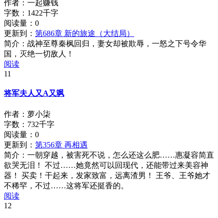
作者：一起赚钱
字数：1422千字
阅读量：
0
更新到：
第686章 新的旅途（大结局）
简介：
战神至尊秦枫回归，妻女却被欺辱，一怒之下号令华
国，灭绝一切敌人！
阅读
11
将军夫人又A又飒
作者：萝小柒
字数：732千字
阅读量：
0
更新到：
第356章 再相遇
简介：
一朝穿越，被害死不说，怎么还这么肥……惠凝容简直
欲哭无泪！ 不过……她竟然可以回现代，还能带过来美容神
器！ 买卖！干起来，发家致富，远离渣男！ 王爷、王爷她才
不稀罕，不过……这将军还挺香的。
阅读
12