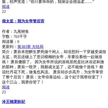
脸，轻声笑道：“你只要乖乖的，我保证会很温柔……”
阅读
22
假太监：我为女帝管后宫
作者：九尾鲤鱼
字数：763千字
阅读量：
0
更新到：
第383章 大结局
简介：
萧辰本想醉生梦死做个闲人，却没想到一下穿越变成假
太监，而且还碰上了意识模糊的女帝，非要拉着他一起做游
戏！ 萧辰傻眼了。 因为女帝所说的游戏居然是比沐浴还刺激
的那种，萧辰一咬牙，我都成太监了，还不能做个游戏？ 都
说牡丹花下死，做鬼也风流。 萧辰却步步高升，为女帝掌管
了整个后宫！ 萧辰：女帝你靠边站，这个妃子我替你宠了！
这个江山，我替你管了！
阅读
23
冷王独宠妖妃