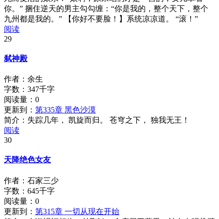
你。” 捆住逆天的男主勾勾缠：“你是我的，整个天下，整个
九州都是我的。” 【你好不要脸！】系统凉凉道。 “滚！”
阅读
29
弑神殿
作者：余生
字数：347千字
阅读量：
0
更新到：
第335章 黑色沙漠
简介：
失踪几年， 凯旋而归。 苍穹之下， 独我无王！
阅读
30
天降绝色女友
作者：石家三少
字数：645千字
阅读量：
0
更新到：
第315章 一切从现在开始