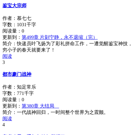
鉴宝大宗师
作者：慕七七
字数：1031千字
阅读量：
0
更新到：
第499章 片刻宁静，永不退缩（完）
简介：
快递员叶飞扬为了彩礼拼命工作，一遭觉醒鉴宝神技，
穷小子的春天就要来了！
阅读
3
都市豪门战神
作者：知足常乐
字数：771千字
阅读量：
0
更新到：
第380章 大结局
简介：
一代战神回归，一时间整个世界为之震颤。
阅读
4