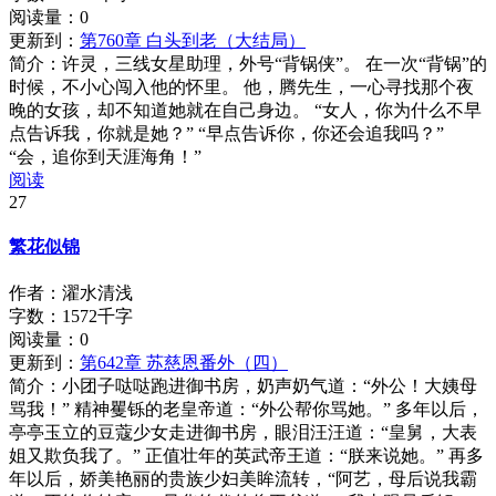
阅读量：
0
更新到：
第760章 白头到老（大结局）
简介：
许灵，三线女星助理，外号“背锅侠”。 在一次“背锅”的
时候，不小心闯入他的怀里。 他，腾先生，一心寻找那个夜
晚的女孩，却不知道她就在自己身边。 “女人，你为什么不早
点告诉我，你就是她？” “早点告诉你，你还会追我吗？”
“会，追你到天涯海角！”
阅读
27
繁花似锦
作者：濯水清浅
字数：1572千字
阅读量：
0
更新到：
第642章 苏慈恩番外（四）
简介：
小团子哒哒跑进御书房，奶声奶气道：“外公！大姨母
骂我！” 精神矍铄的老皇帝道：“外公帮你骂她。” 多年以后，
亭亭玉立的豆蔻少女走进御书房，眼泪汪汪道：“皇舅，大表
姐又欺负我了。” 正值壮年的英武帝王道：“朕来说她。” 再多
年以后，娇美艳丽的贵族少妇美眸流转，“阿艺，母后说我霸