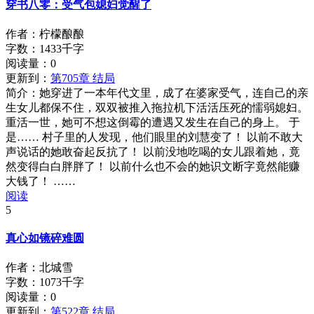
穿书八零：受气包媳妇觉醒了
作者：柠檬酿酿
字数：1433千字
阅读量：
0
更新到：
第705章 结局
简介：
她穿进了一本年代文里，成了在婆家受气，连自己的亲
生女儿都保不住，双双被推入拖拉机下活活压死的懦弱媳妇。
重活一世，她可不想这倒霉的遭遇又发生在自己的身上。 于
是…… 村子里的人发现，他们眼里的刘慧变了！ 以前不敢大
声说话的她敢奋起反抗了！ 以前没地吃喝的女儿跟着她，竟
然变得白白胖胖了！ 以前什么也不会的她识文断字竟然能赚
大钱了！ ……
阅读
5
真心如镜碎难圆
作者：北城雪
字数：1073千字
阅读量：
0
更新到：
第522章 结局