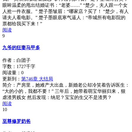
眼眸温柔的甩出结婚证书：“老婆……” “楚少，夫人跟一个女
人抢一件衣服。” 楚子墨皱眉：“哪家店？买了！ “楚少，有人
请夫人看电影。” 楚子墨眼底寒气逼人：“帝城所有电影院的
票都给我买下来！”
阅读
9
九爷的狂妻马甲多
作者：白团子
字数：1727千字
阅读量：
0
更新到：
第746章 大结局
简介：
产房里，她难产大出血，新婚老公却冷笑着告诉医生：
“大的小的，我都不要！” 三年后，她带着萌宝华丽归来，狠
虐渣男贱女 然后发现：纳尼？宝宝的生父不是渣男？
阅读
10
至尊修罗奶爸